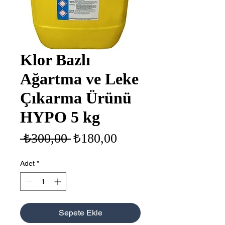
Klor Bazlı
Ağartma ve Leke
Çıkarma Ürünü
HYPO 5 kg
Normal
İndirimli
 ₺300,00 
₺180,00
Fiyat
Fiyat
Adet
*
Sepete Ekle