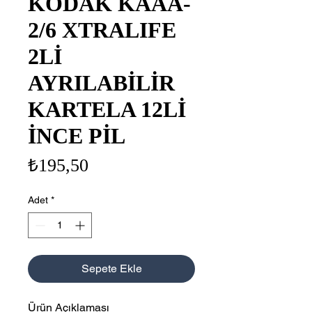
KODAK KAAA-
2/6 XTRALIFE
2Lİ
AYRILABİLİR
KARTELA 12Lİ
İNCE PİL
Fiyat
₺195,50
Adet
*
Sepete Ekle
Ürün Açıklaması