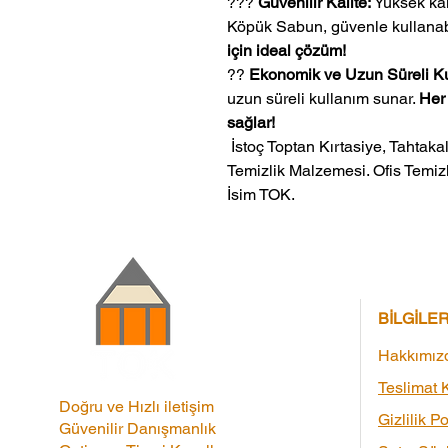
???
Güvenilir Kalite:
Yüksek kal
Köpük Sabun, güvenle kullanabi
için ideal çözüm!
??
Ekonomik ve Uzun Süreli Ku
uzun süreli kullanım sunar.
Her 
sağlar!
 İstoç Toptan Kırtasiye, Tahtakale Toptan Kırtasiye veMerter Toptan 
Temizlik Malzemesi. Ofis Temizl
İsim TOK.
BİLGİLE
Hakkımız
Teslimat K
Doğru ve Hızlı iletişim
Gizlilik Po
Güvenilir Danışmanlık