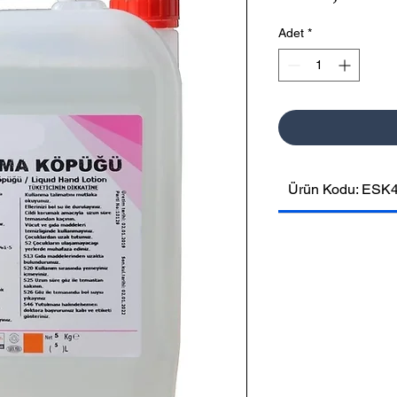
Fiy
Adet
*
Ürün Kodu: ESK