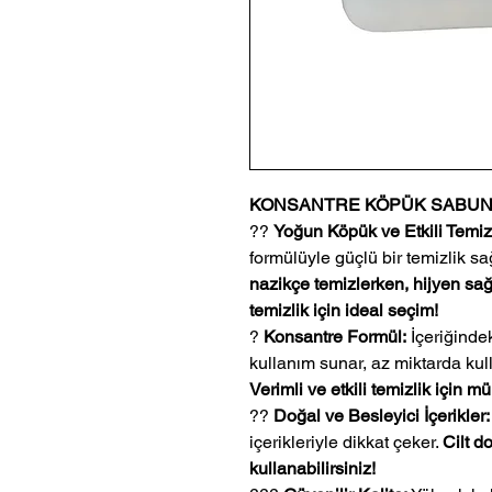
KONSANTRE KÖPÜK SABUN
??
Yoğun Köpük ve Etkili Temizl
formülüyle güçlü bir temizlik s
nazikçe temizlerken, hijyen sağl
temizlik için ideal seçim!
?
Konsantre Formül:
İçeriğinde
kullanım sunar, az miktarda kul
Verimli ve etkili temizlik için 
??
Doğal ve Besleyici İçerikler:
içerikleriyle dikkat çeker.
Cilt d
kullanabilirsiniz!