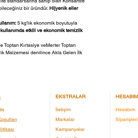
ite standartlarına sahip olan Konsantre
leceğiniz bir üründür.
Hijyenik eller
llanım:
5 kg'lık ekonomik boyutuyla
kullanımda etkili ve ekonomik temizlik
ik Malzemesi denilince Akla Gelen İlk 
EKSTRALAR
HESABIM
R
da
İletişim
Hesabım
oşulları
Markalar
Siparişler
litikası
Kampanyalar