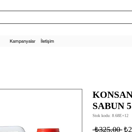
Kampanyalar
İletişim
KONSAN
SABUN 5
Stok kodu: 8.68E+12
No
 ₺325,00 
₺2