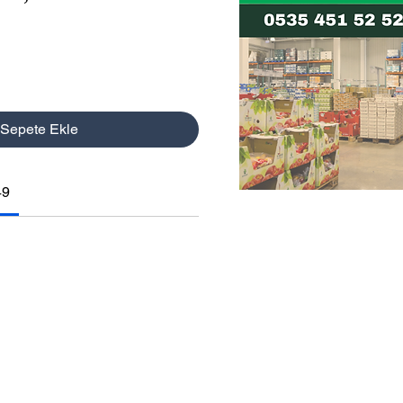
at
Fiyat
Sepete Ekle
49