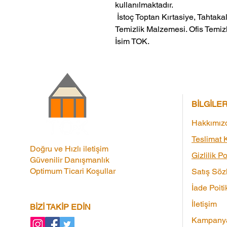
kullanılmaktadır.
 İstoç Toptan Kırtasiye, Tahtakale Toptan Kırtasiye veMerter Toptan 
Temizlik Malzemesi. Ofis Temizl
İsim TOK.
BİLGİLE
Hakkımız
Teslimat K
Doğru ve Hızlı iletişim
Gizlilik Po
Güvenilir Danışmanlık
Optimum Ticari Koşullar
Satış Söz
İade Poiti
İletişim
BİZİ TAKİP EDİN
Kampanya