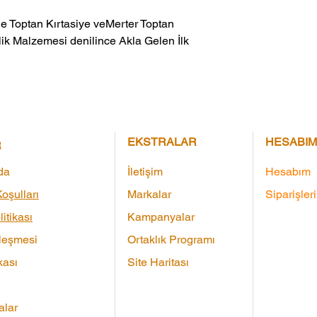
ik Malzemesi denilince Akla Gelen İlk 
EKSTRALAR
HESABIM
R
da
İletişim
Hesabım
oşulları
Markalar
Siparişler
litikası
Kampanyalar
leşmesi
Ortaklık Programı
kası
Site Haritası
lar