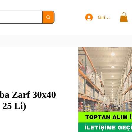
Giriş Yap
ba Zarf 30x40
 25 Li)
t