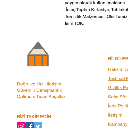
yaygın olarak kullanılmaktadır.
 İstoç Toptan Kırtasiye, Tahtakale Toptan Kırtasiye veMerter Toptan 
Temizlik Malzemesi. Ofis Temizl
İsim TOK.
BİLGİLE
Hakkımız
Teslimat K
Doğru ve Hızlı iletişim
Gizlilik Po
Güvenilir Danışmanlık
Optimum Ticari Koşullar
Satış Söz
İade Poiti
İletişim
BİZİ TAKİP EDİN
Kampanya