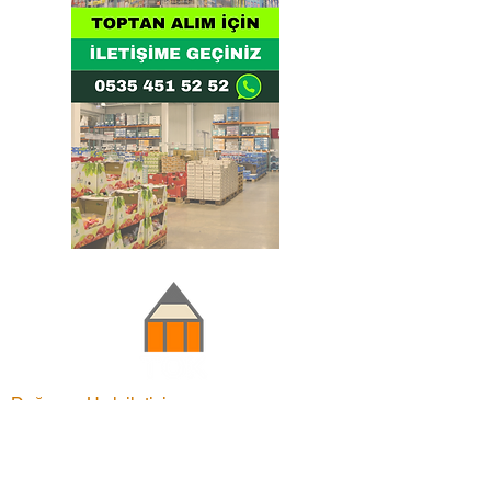
Doğru ve Hızlı iletişim
Güvenilir Danışmanlık
Optimum Ticari Koşullar
BİZİ TAKİP EDİN