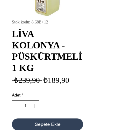
Stok kodu: 8.68E+12
LİVA
KOLONYA -
PÜSKÜRTMELİ
1 KG
Normal
İndirimli
 ₺239,90 
₺189,90
Fiyat
Fiyat
Adet
*
Sepete Ekle