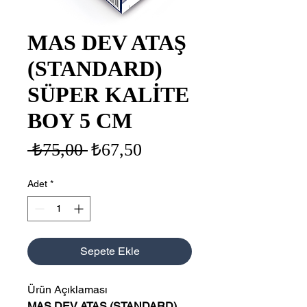
MAS DEV ATAŞ
(STANDARD)
SÜPER KALİTE
BOY 5 CM
Normal
İndirimli
 ₺75,00 
₺67,50
Fiyat
Fiyat
Adet
*
Sepete Ekle
Ürün Açıklaması
MAS DEV ATAŞ (STANDARD)