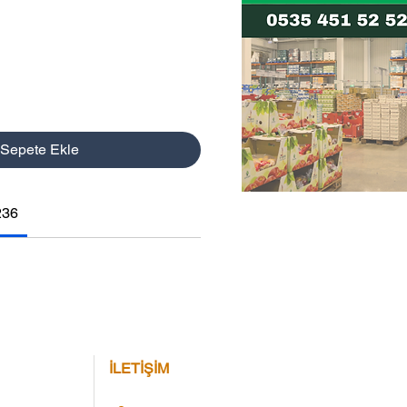
Sepete Ekle
236
İLETİŞİM