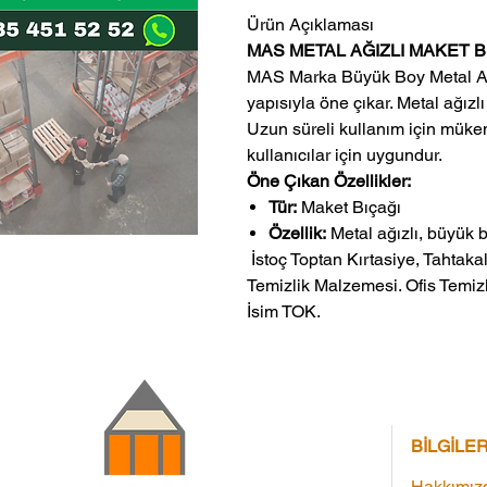
Ürün Açıklaması
MAS METAL AĞIZLI MAKET B
MAS Marka Büyük Boy Metal Ağı
yapısıyla öne çıkar. Metal ağızlı
Uzun süreli kullanım için müke
kullanıcılar için uygundur.
Öne Çıkan Özellikler:
Tür:
Maket Bıçağı
Özellik:
Metal ağızlı, büyük 
 İstoç Toptan Kırtasiye, Tahtakale Toptan Kırtasiye veMerter Toptan 
Temizlik Malzemesi. Ofis Temizl
İsim TOK.
BİLGİLE
Hakkımız