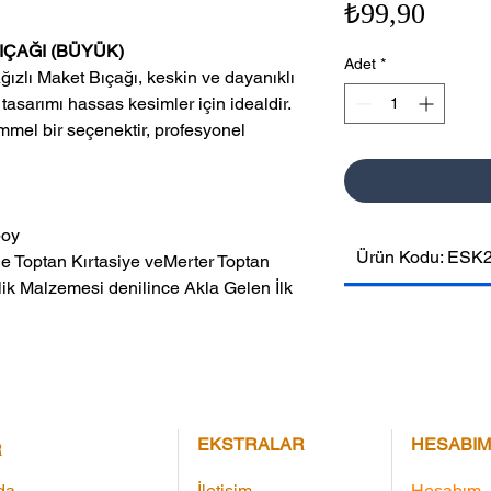
Fiyat
₺99,90
IÇAĞI (BÜYÜK)
Adet
*
zlı Maket Bıçağı, keskin ve dayanıklı
 tasarımı hassas kesimler için idealdir.
mmel bir seçenektir, profesyonel
boy
Ürün Kodu: ESK
ik Malzemesi denilince Akla Gelen İlk 
EKSTRALAR
HESABIM
R
da
İletişim
Hesabım