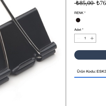
Nor
 ₺85,00 
₺76
Fiya
RENK
*
Adet
*
Ürün Kodu: ESK