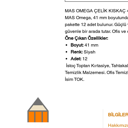
MAS OMEGA ÇELİK KISKAÇ 4
MAS Omega, 41 mm boyutunda si
pakette 12 adet bulunur. Güçlü v
güvenle bir arada tutar. Ofis ve 
Öne Çıkan Özellikler:
Boyut:
41 mm
Renk:
Siyah
Adet:
12
 İstoç Toptan Kırtasiye, Tahtakale Toptan Kırtasiye veMerter Toptan 
Temizlik Malzemesi. Ofis Temizl
İsim TOK.
BİLGİLE
Hakkımız