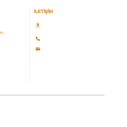
İLETİŞİM
im
Hakları Saklıdır. © 2025 Web Ajans