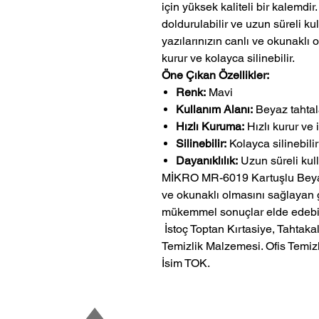
için yüksek kaliteli bir kalemdi
doldurulabilir ve uzun süreli k
yazılarınızın canlı ve okunaklı 
kurur ve kolayca silinebilir.
Öne Çıkan Özellikler:
Renk:
Mavi
Kullanım Alanı:
Beyaz tahtal
Hızlı Kuruma:
Hızlı kurur ve
Silinebilir:
Kolayca silinebilir
Dayanıklılık:
Uzun süreli kull
MİKRO MR-6019 Kartuşlu Beyaz 
ve okunaklı olmasını sağlayan g
mükemmel sonuçlar elde edebili
 İstoç Toptan Kırtasiye, Tahtakale Toptan Kırtasiye veMerter Toptan 
Temizlik Malzemesi. Ofis Temizl
İsim TOK.