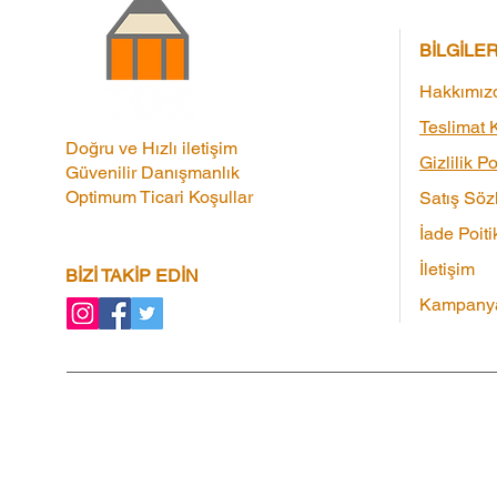
BİLGİLE
Hakkımız
Teslimat K
Doğru ve Hızlı iletişim
Gizlilik Po
Güvenilir Danışmanlık
Optimum Ticari Koşullar
Satış Söz
İade Poiti
İletişim
BİZİ TAKİP EDİN
Kampanya
Kampanyalar
|
Ortaklık Programı
|
Hediye 