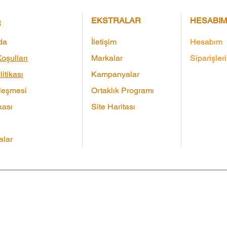
EKSTRALAR
HESABIM
R
da
İletişim
Hesabım
oşulları
Markalar
Siparişler
litikası
Kampanyalar
leşmesi
Ortaklık Programı
kası
Site Haritası
lar
Çeki
|
Markalar
|
Ürün İadesi
|
Site Haritası
|
İletişim
Tüm 