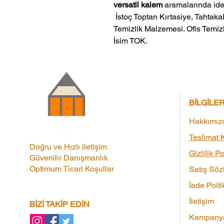
versatil kalem
aramalarında ideal
 İstoç Toptan Kırtasiye, Tahtakale Toptan Kırtasiye veMerter Toptan 
Temizlik Malzemesi. Ofis Temizl
İsim TOK.
BİLGİLE
Hakkımız
Teslimat K
Doğru ve Hızlı iletişim
Gizlilik Po
Güvenilir Danışmanlık
Optimum Ticari Koşullar
Satış Söz
İade Poiti
İletişim
BİZİ TAKİP EDİN
Kampanya