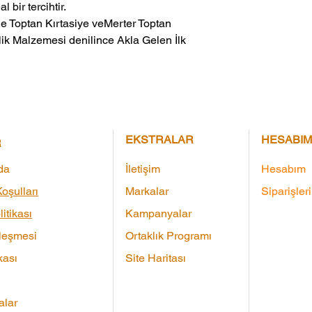
 bir tercihtir.
ik Malzemesi denilince Akla Gelen İlk 
EKSTRALAR
HESABIM
R
da
İletişim
Hesabım
oşulları
Markalar
Siparişler
litikası
Kampanyalar
leşmesi
Ortaklık Programı
kası
Site Haritası
lar