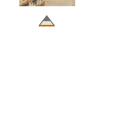
Doğru ve Hızlı iletişim
Güvenilir Danışmanlık
Optimum Ticari Koşullar
BİZİ TAKİP EDİN
BİLGİLER
Hakkımızda
Teslimat Koşulları
Gizlilik Politikası
Satış Sözleşmesi