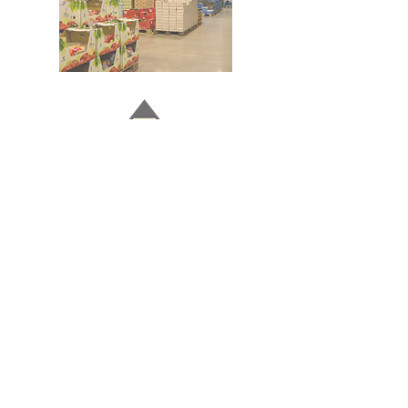
Doğru ve Hızlı iletişim
Güvenilir Danışmanlık
Optimum Ticari Koşullar
BİZİ TAKİP EDİN
BİLGİLER
Hakkımızda
Teslimat Koşulları