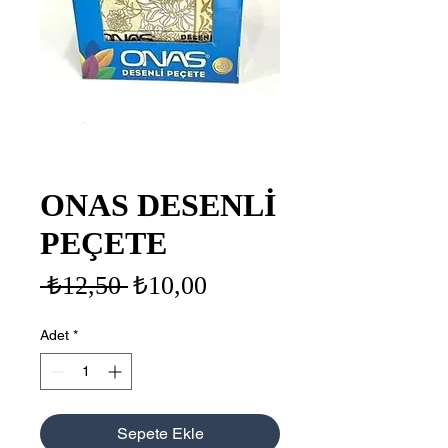
ONAS DESENLİ
PEÇETE
Normal
İndirimli
 ₺12,50 
₺10,00
Fiyat
Fiyat
Adet
*
Sepete Ekle