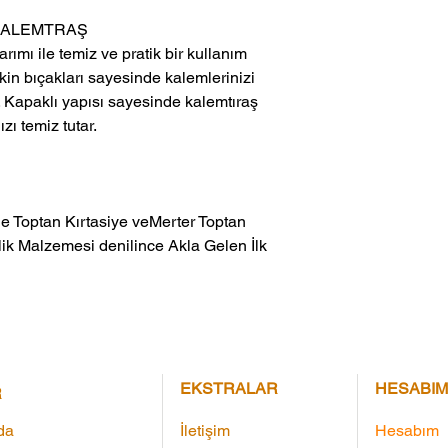
 KALEMTRAŞ
mı ile temiz ve pratik bir kullanım
in bıçakları sayesinde kalemlerinizi
r. Kapaklı yapısı sayesinde kalemtıraş
zı temiz tutar.
ik Malzemesi denilince Akla Gelen İlk 
EKSTRALAR
HESABIM
R
da
İletişim
Hesabım