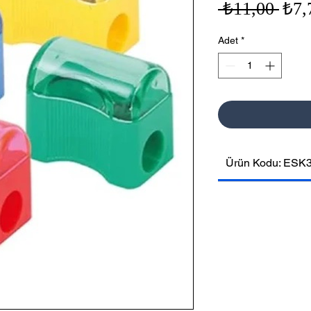
Nor
 ₺11,00 
₺7,
Fiya
Adet
*
Ürün Kodu: ESK