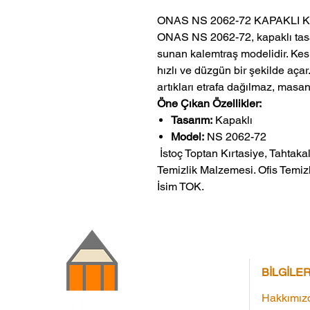
ONAS NS 2062-72 KAPAKLI
ONAS NS 2062-72, kapaklı tasarı
sunan kalemtraş modelidir. Kesk
hızlı ve düzgün bir şekilde aça
artıkları etrafa dağılmaz, masanı
Öne Çıkan Özellikler:
Tasarım:
Kapaklı
Model:
NS 2062-72
 İstoç Toptan Kırtasiye, Tahtakale Toptan Kırtasiye veMerter Toptan 
Temizlik Malzemesi. Ofis Temizl
İsim TOK.
BİLGİLE
Hakkımız