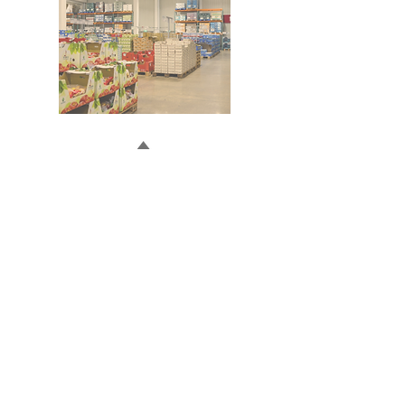
Doğru ve Hızlı iletişim
Güvenilir Danışmanlık
Optimum Ticari Koşullar
BİZİ TAKİP EDİN
BİLGİLER