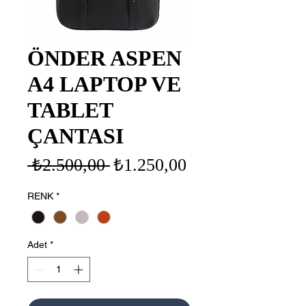
ÖNDER ASPEN
A4 LAPTOP VE
TABLET
ÇANTASI
Normal
İndirimli
 ₺2.500,00 
₺1.250,00
Fiyat
Fiyat
RENK
*
Adet
*