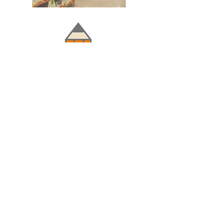
Doğru ve Hızlı iletişim
Güvenilir Danışmanlık
Optimum Ticari Koşullar
BİZİ TAKİP EDİN
BİLGİLER
Hakkımızda
Teslimat Koşulları
Gizlilik Politikası
Satış Sözleşmesi