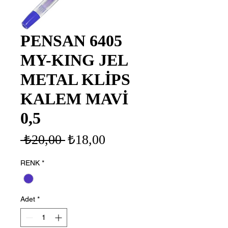
PENSAN 6405
MY-KING JEL
METAL KLİPS
KALEM MAVİ
0,5
Normal
İndirimli
 ₺20,00 
₺18,00
Fiyat
Fiyat
RENK
*
Adet
*