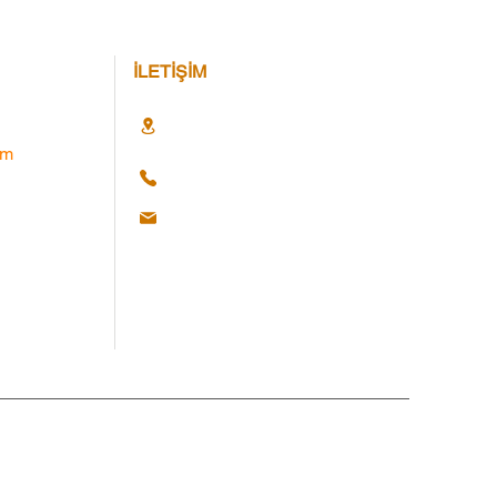
İLETİŞİM
im
Hakları Saklıdır. © 2025 Web Ajans