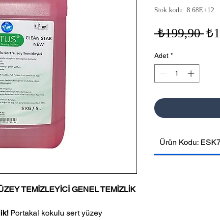
Stok kodu: 8.68E+12
No
 ₺199,90 
₺1
Fiy
Adet
*
Ürün Kodu: ESK
ZEY TEMİZLEYİCİ GENEL TEMİZLİK
ik!
Portakal kokulu sert yüzey