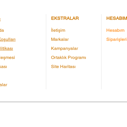
EKSTRALAR
HESABIM
R
da
İletişim
Hesabım
oşulları
Markalar
Siparişler
litikası
Kampanyalar
leşmesi
Ortaklık Programı
kası
Site Haritası
lar
Çeki
|
Markalar
|
Ürün İadesi
|
Site Haritası
|
İletişim
Tüm 