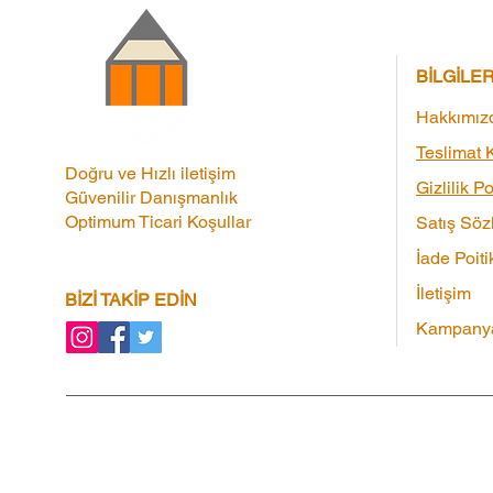
BİLGİLE
Hakkımız
Teslimat K
Doğru ve Hızlı iletişim
Gizlilik Po
Güvenilir Danışmanlık
Optimum Ticari Koşullar
Satış Söz
İade Poiti
İletişim
BİZİ TAKİP EDİN
Kampanya
Kampanyalar
|
Ortaklık Programı
|
Hediye 