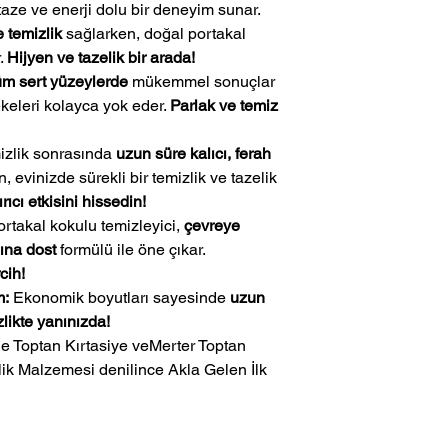
 taze ve enerji dolu bir deneyim sunar.
 temizlik
sağlarken, doğal portakal
r.
Hijyen ve tazelik bir arada!
üm sert yüzeylerde
mükemmel sonuçlar
ekeleri kolayca yok eder.
Parlak ve temiz
zlik sonrasında
uzun süre kalıcı, ferah
, evinizde sürekli bir temizlik ve tazelik
ıcı etkisini hissedin!
rtakal kokulu temizleyici,
çevreye
ına dost
formülü ile öne çıkar.
cih!
m:
Ekonomik boyutları sayesinde
uzun
likte yanınızda!
ik Malzemesi denilince Akla Gelen İlk 