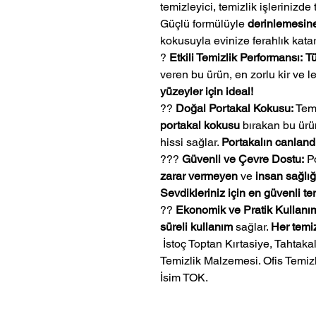
temizleyici, temizlik işlerinizde
Güçlü formülüyle
derinlemesine
kokusuyla evinize ferahlık kata
?
Etkili Temizlik Performansı:
T
veren bu ürün, en zorlu kir ve l
yüzeyler için ideal!
??
Doğal Portakal Kokusu:
Temi
portakal kokusu
bırakan bu ürün
hissi sağlar.
Portakalın canlandır
???
Güvenli ve Çevre Dostu:
Po
zarar vermeyen
ve
insan sağlığ
Sevdikleriniz için en güvenli ter
??
Ekonomik ve Pratik Kullanı
süreli kullanım
sağlar.
Her temiz
 İstoç Toptan Kırtasiye, Tahtakale Toptan Kırtasiye veMerter Toptan 
Temizlik Malzemesi. Ofis Temizl
İsim TOK.