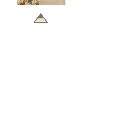
Doğru ve Hızlı iletişim
Güvenilir Danışmanlık
Optimum Ticari Koşullar
BİZİ TAKİP EDİN
BİLGİLER
Hakkımızda
Teslimat Koşulları
Gizlilik Politikası
Satış Sözleşmesi