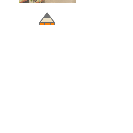
Doğru ve Hızlı iletişim
Güvenilir Danışmanlık
Optimum Ticari Koşullar
BİZİ TAKİP EDİN
BİLGİLER
Hakkımızda
Teslimat Koşulları
Gizlilik Politikası
Satış Sözleşmesi