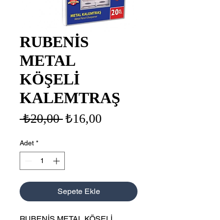
RUBENİS
METAL
KÖŞELİ
KALEMTRAŞ
Normal
İndirimli
 ₺20,00 
₺16,00
Fiyat
Fiyat
Adet
*
Sepete Ekle
RUBENİS METAL KÖŞELİ