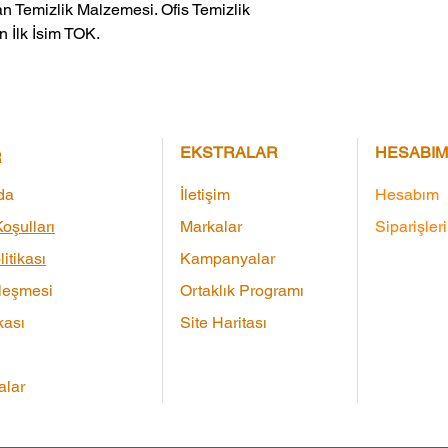
n Temizlik Malzemesi. Ofis Temizlik 
 İlk İsim TOK.
EKSTRALAR
HESABIM
R
da
İletişim
Hesabım
oşulları
Markalar
Siparişler
litikası
Kampanyalar
leşmesi
Ortaklık Programı
kası
Site Haritası
lar