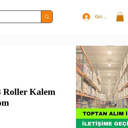
Giriş Yap
8 Roller Kalem
om
yat