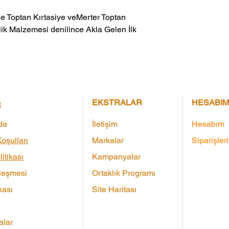
ik Malzemesi denilince Akla Gelen İlk 
EKSTRALAR
HESABIM
R
da
İletişim
Hesabım
oşulları
Markalar
Siparişler
litikası
Kampanyalar
leşmesi
Ortaklık Programı
kası
Site Haritası
lar