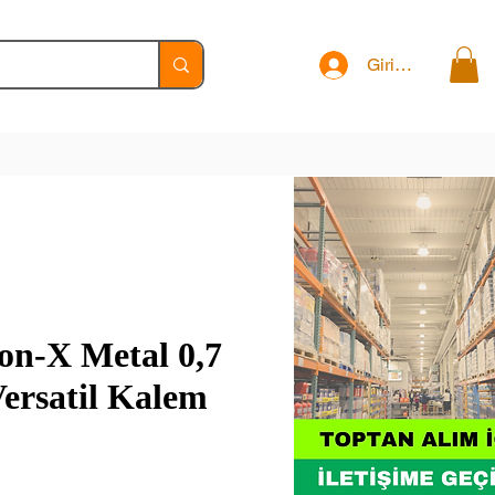
Giriş Yap
con-X Metal 0,7
ersatil Kalem
t