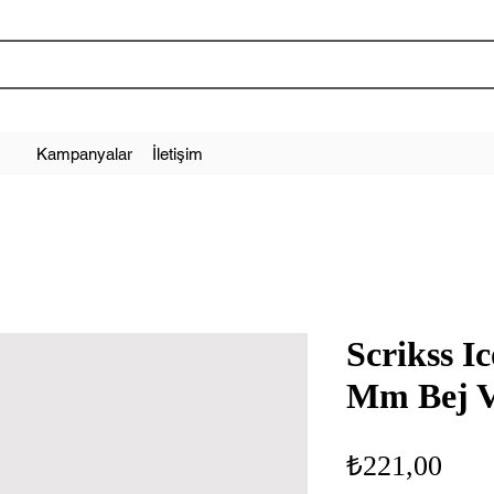
Kampanyalar
İletişim
Scrikss I
Mm Bej V
Fiya
₺221,00