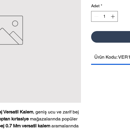
Adet
*
Ürün Kodu: VER
j Versatil Kalem
, geniş ucu ve zarif bej
optan kırtasiye
mağazalarında popüler
bej 0.7 Mm versatil kalem
aramalarında