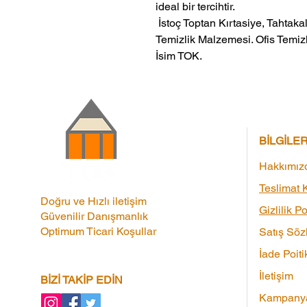
ideal bir tercihtir.
 İstoç Toptan Kırtasiye, Tahtakale Toptan Kırtasiye veMerter Toptan 
Temizlik Malzemesi. Ofis Temizl
İsim TOK.
BİLGİLE
Hakkımız
Teslimat K
Doğru ve Hızlı iletişim
Gizlilik Po
Güvenilir Danışmanlık
Optimum Ticari Koşullar
Satış Söz
İade Poiti
İletişim
BİZİ TAKİP EDİN
Kampanya