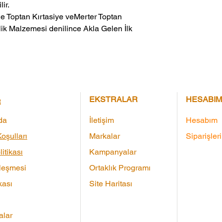
ir.
ik Malzemesi denilince Akla Gelen İlk 
EKSTRALAR
HESABIM
R
da
İletişim
Hesabım
oşulları
Markalar
Siparişler
litikası
Kampanyalar
leşmesi
Ortaklık Programı
kası
Site Haritası
lar