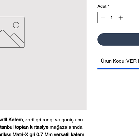
Adet
*
Ürün Kodu: VER
satil Kalem
, zarif gri rengi ve geniş ucu
stanbul toptan kırtasiye
mağazalarında
rikss Matri-X gri 0.7 Mm versatil kalem