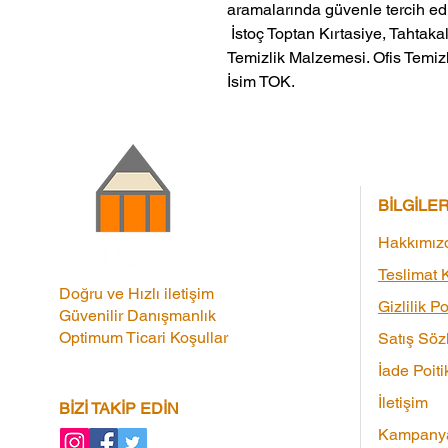
aramalarında güvenle tercih edil
 İstoç Toptan Kırtasiye, Tahtakale Toptan Kırtasiye veMerter Toptan 
Temizlik Malzemesi. Ofis Temizl
İsim TOK.
BİLGİLE
Hakkımız
Teslimat K
Doğru ve Hızlı iletişim
Gizlilik Po
Güvenilir Danışmanlık
Optimum Ticari Koşullar
Satış Söz
İade Poiti
İletişim
BİZİ TAKİP EDİN
Kampanya