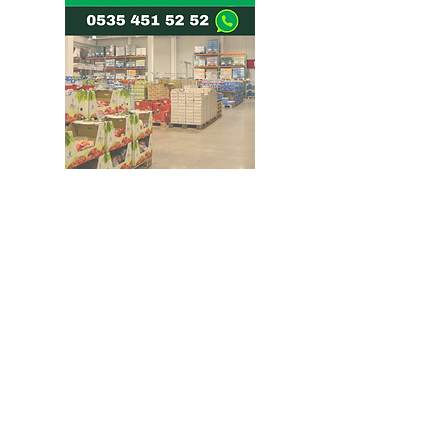
Doğru ve Hızlı iletişim
Güvenilir Danışmanlık
Optimum Ticari Koşullar
BİZİ TAKİP EDİN