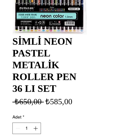
SİMLİ NEON
PASTEL
METALİK
ROLLER PEN
36 LI SET
Normal
İndirimli
 ₺650,00 
₺585,00
Fiyat
Fiyat
Adet
*