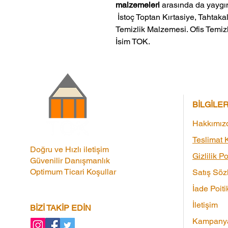
malzemeleri
arasında da yaygın
 İstoç Toptan Kırtasiye, Tahtakale Toptan Kırtasiye veMerter Toptan 
Temizlik Malzemesi. Ofis Temizl
İsim TOK.
BİLGİLE
Hakkımız
Teslimat K
Doğru ve Hızlı iletişim
Gizlilik Po
Güvenilir Danışmanlık
Optimum Ticari Koşullar
Satış Söz
İade Poiti
İletişim
BİZİ TAKİP EDİN
Kampanya