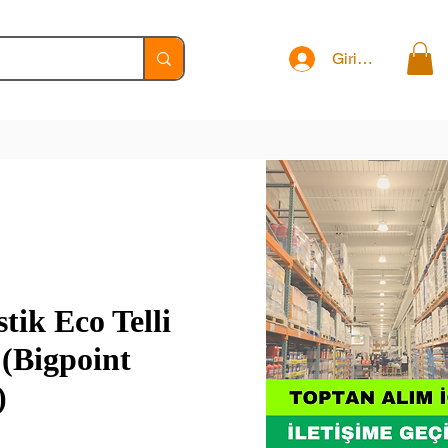
Giriş Yap
tik Eco Telli
(Bigpoint
)