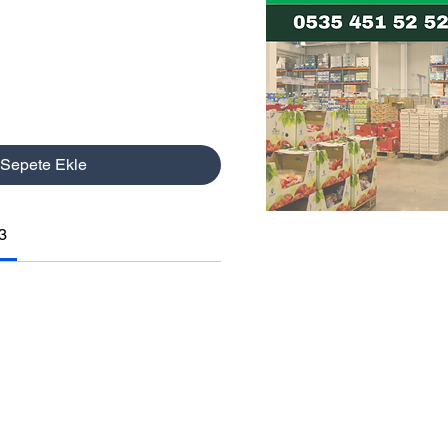
t
Sepete Ekle
3