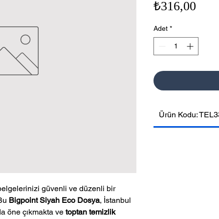
Fiya
₺316,00
Adet
*
Ürün Kodu: TEL3
belgelerinizi güvenli ve düzenli bir
 Bu
Bigpoint Siyah Eco Dosya
, İstanbul
nda öne çıkmakta ve
toptan temizlik