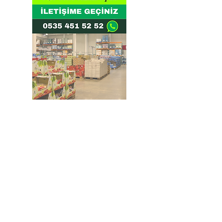
Doğru ve Hızlı iletişim
Güvenilir Danışmanlık
Optimum Ticari Koşullar
BİZİ TAKİP EDİN