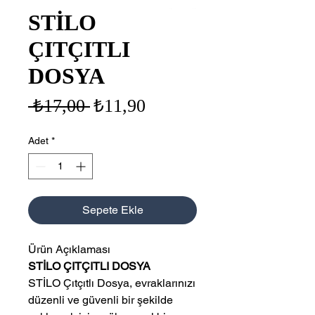
STİLO
ÇITÇITLI
DOSYA
Normal
İndirimli
 ₺17,00 
₺11,90
Fiyat
Fiyat
Adet
*
Sepete Ekle
Ürün Açıklaması
STİLO ÇITÇITLI DOSYA
STİLO Çıtçıtlı Dosya, evraklarınızı
düzenli ve güvenli bir şekilde