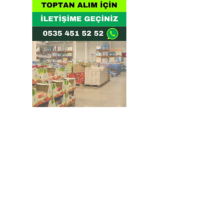
Doğru ve Hızlı iletişim
Güvenilir Danışmanlık
Optimum Ticari Koşullar
BİZİ TAKİP EDİN