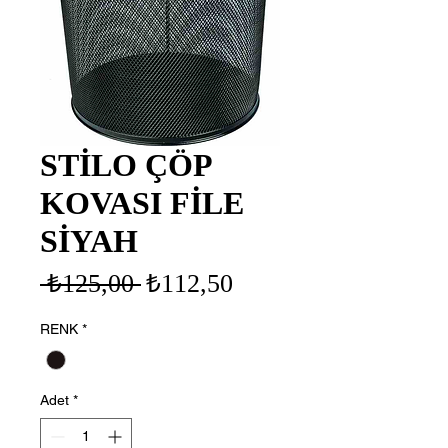
STİLO ÇÖP
KOVASI FİLE
SİYAH
Normal
İndirimli
 ₺125,00 
₺112,50
Fiyat
Fiyat
RENK
*
Adet
*