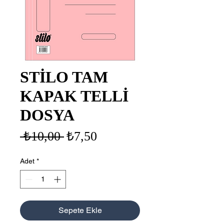
STİLO TAM
KAPAK TELLİ
DOSYA
Normal
İndirimli
 ₺10,00 
₺7,50
Fiyat
Fiyat
Adet
*
Sepete Ekle