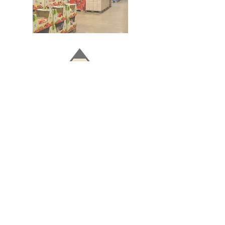
Doğru ve Hızlı iletişim
Güvenilir Danışmanlık
Optimum Ticari Koşullar
BİZİ TAKİP EDİN
BİLGİLER
Hakkımızda
Teslimat Koşulları