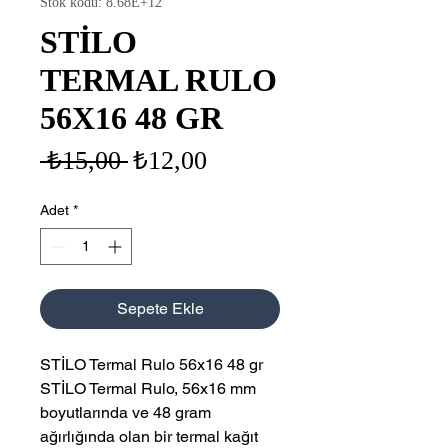
Stok kodu: 8.68E+12
STİLO
TERMAL RULO
56X16 48 GR
Normal
İndirimli
 ₺15,00 
₺12,00
Fiyat
Fiyat
Adet
*
Sepete Ekle
STİLO Termal Rulo 56x16 48 gr
STİLO Termal Rulo, 56x16 mm
boyutlarında ve 48 gram
ağırlığında olan bir termal kağıt