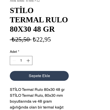
Stok kodu: 8.68E+12
STİLO
TERMAL RULO
80X30 48 GR
Normal
İndirimli
 ₺25,50 
₺22,95
Fiyat
Fiyat
Adet
*
Sepete Ekle
STİLO Termal Rulo 80x30 48 gr
STİLO Termal Rulo, 80x30 mm
boyutlarında ve 48 gram
ağırlığında olan bir termal kağıt