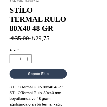
Stok kodu: 8.68E+12
STİLO
TERMAL RULO
80X40 48 GR
Normal
İndirimli
 ₺35,00 
₺29,75
Fiyat
Fiyat
Adet
*
Sepete Ekle
STİLO Termal Rulo 80x40 48 gr
STİLO Termal Rulo, 80x40 mm
boyutlarında ve 48 gram
ağırlığında olan bir termal kağıt