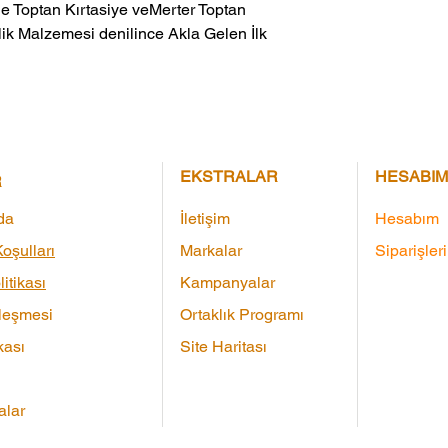
ik Malzemesi denilince Akla Gelen İlk 
EKSTRALAR
HESABIM
R
da
İletişim
Hesabım
oşulları
Markalar
Siparişler
litikası
Kampanyalar
leşmesi
Ortaklık Programı
kası
Site Haritası
lar