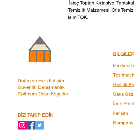
 İstoç Toptan Kırtasiye, Tahtakale Toptan Kırtasiye veMerter Toptan 
Temizlik Malzemesi. Ofis Temizl
İsim TOK.
BİLGİLE
Hakkımız
Teslimat K
Doğru ve Hızlı iletişim
Gizlilik Po
Güvenilir Danışmanlık
Optimum Ticari Koşullar
Satış Söz
İade Poiti
İletişim
BİZİ TAKİP EDİN
Kampanya