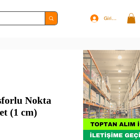
Giriş Yap
sforlu Nokta
et (1 cm)
t