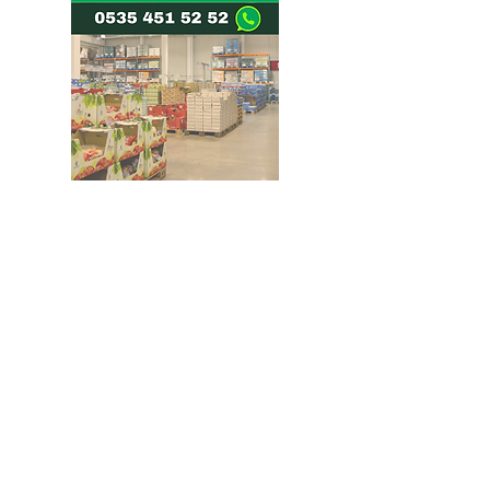
Doğru ve Hızlı iletişim
Güvenilir Danışmanlık
Optimum Ticari Koşullar
BİZİ TAKİP EDİN