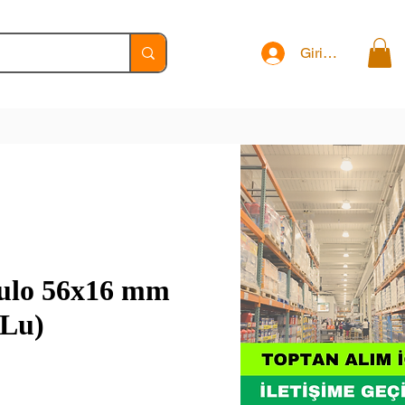
Giriş Yap
ulo 56x16 mm
 Lu)
t