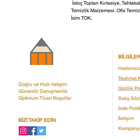
 İstoç Toptan Kırtasiye, Tahtakale Toptan Kırtasiye veMerter Toptan 
Temizlik Malzemesi. Ofis Temizl
İsim TOK.
BİLGİLE
Hakkımız
Teslimat K
Doğru ve Hızlı iletişim
Gizlilik Po
Güvenilir Danışmanlık
Optimum Ticari Koşullar
Satış Söz
İade Poiti
İletişim
BİZİ TAKİP EDİN
Kampanya