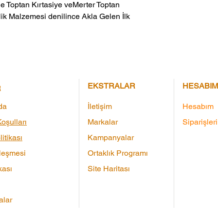
ik Malzemesi denilince Akla Gelen İlk 
EKSTRALAR
HESABIM
R
da
İletişim
Hesabım
oşulları
Markalar
Siparişler
litikası
Kampanyalar
leşmesi
Ortaklık Programı
kası
Site Haritası
lar