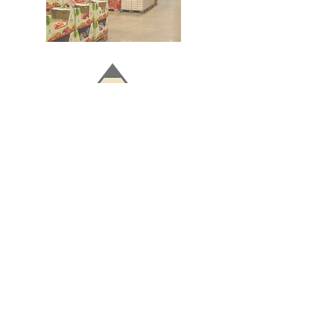
Doğru ve Hızlı iletişim
Güvenilir Danışmanlık
Optimum Ticari Koşullar
BİZİ TAKİP EDİN
BİLGİLER
Hakkımızda
Teslimat Koşulları
Gizlilik Politikası