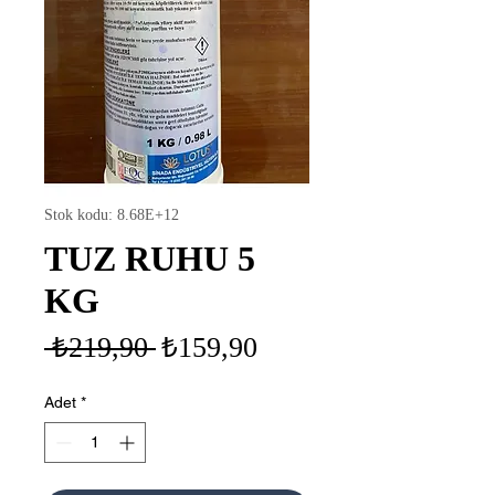
Stok kodu: 8.68E+12
TUZ RUHU 5
KG
Normal
İndirimli
 ₺219,90 
₺159,90
Fiyat
Fiyat
Adet
*