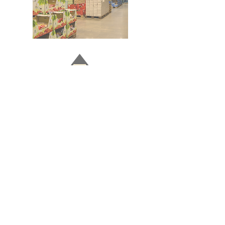
Doğru ve Hızlı iletişim
Güvenilir Danışmanlık
Optimum Ticari Koşullar
BİZİ TAKİP EDİN
BİLGİLER
Hakkımızda
Teslimat Koşulları