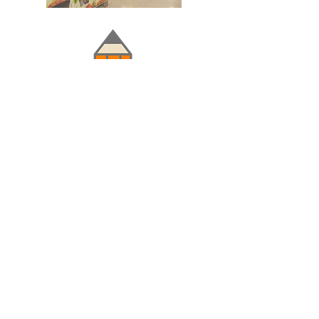
Doğru ve Hızlı iletişim
Güvenilir Danışmanlık
Optimum Ticari Koşullar
BİZİ TAKİP EDİN
BİLGİLER
Hakkımızda
Teslimat Koşulları
Gizlilik Politikası
Satış Sözleşmesi