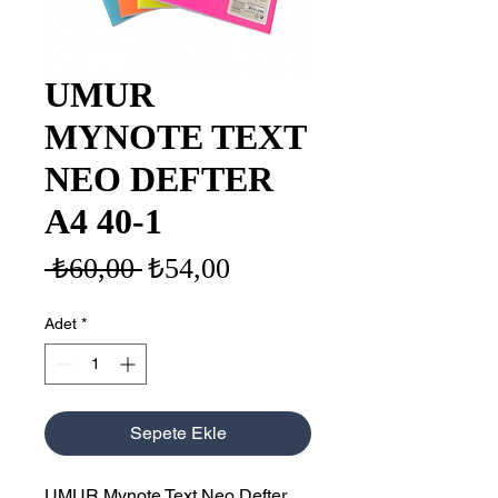
UMUR
MYNOTE TEXT
NEO DEFTER
A4 40-1
Normal
İndirimli
 ₺60,00 
₺54,00
Fiyat
Fiyat
Adet
*
Sepete Ekle
UMUR Mynote Text Neo Defter