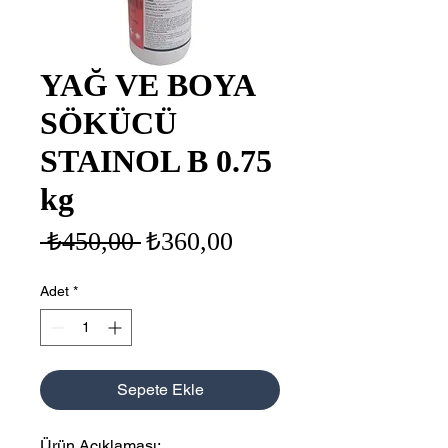
YAĞ VE BOYA
SÖKÜCÜ
STAINOL B 0.75
kg
Normal
İndirimli
 ₺450,00 
₺360,00
Fiyat
Fiyat
Adet
*
Sepete Ekle
Ürün Açıklaması: