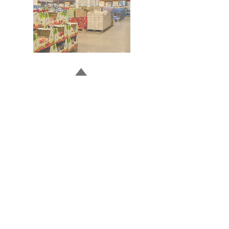
Doğru ve Hızlı iletişim
Güvenilir Danışmanlık
Optimum Ticari Koşullar
BİZİ TAKİP EDİN
BİLGİLER
Hakkımızda