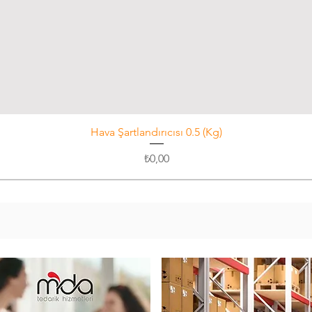
Hızlı Bakış
Hava Şartlandırıcısı 0.5 (Kg)
Fiyat
₺0,00